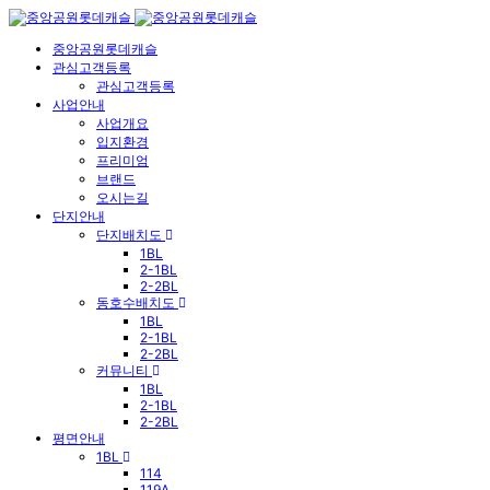
중앙공원롯데캐슬
관심고객등록
관심고객등록
사업안내
사업개요
입지환경
프리미엄
브랜드
오시는길
단지안내
단지배치도
1BL
2-1BL
2-2BL
동호수배치도
1BL
2-1BL
2-2BL
커뮤니티
1BL
2-1BL
2-2BL
평면안내
1BL
114
119A