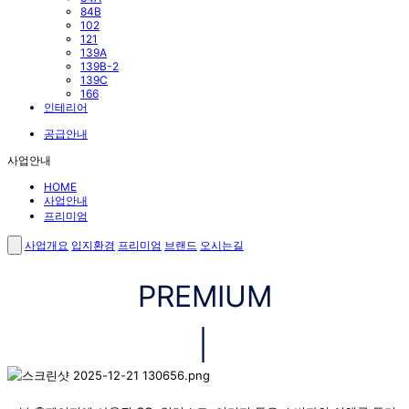
84B
102
121
139A
139B-2
139C
166
인테리어
공급안내
사업안내
HOME
사업안내
프리미엄
사업개요
입지환경
프리미엄
브랜드
오시는길
PREMIUM
│