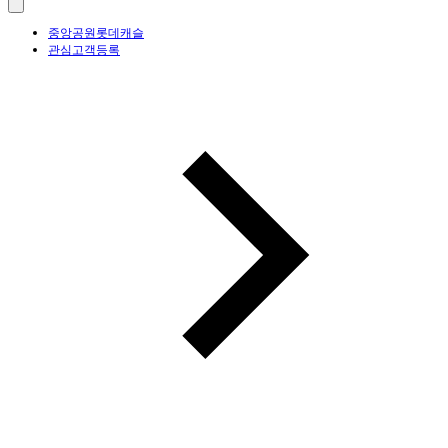
중앙공원롯데캐슬
관심고객등록