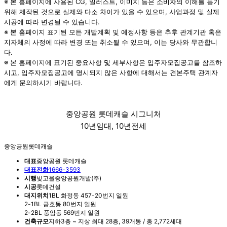
※ 본 홈페이지에 사용된 CG, 일러스트, 이미지 등은 소비자의 이해를 돕기
위해 제작된 것으로 실제와 다소 차이가 있을 수 있으며, 사업과정 및 실제
시공에 따라 변경될 수 있습니다.
※ 본 홈페이지 표기된 모든 개발계획 및 예정사항 등은 추후 관계기관 혹은
지자체의 사정에 따라 변경 또는 취소될 수 있으며, 이는 당사와 무관합니
다.
※ 본 홈페이지에 표기된 중요사항 및 세부사항은 입주자모집공고를 참조하
시고, 입주자모집공고에 명시되지 않은 사항에 대해서는 견본주택 관계자
에게 문의하시기 바랍니다.
중앙공원 롯데캐슬 시그니처
10년임대, 10년전세
중앙공원롯데캐슬
대표
중앙공원 롯데캐슬
대표전화
1666-3593
시행
빛고을중앙공원개발(주)
시공
롯데건설
대지위치
1BL 화정동 457-20번지 일원
2-1BL 금호동 80번지 일원
2-2BL 풍암동 569번지 일원
건축규모
지하3층 ~ 지상 최대 28층, 39개동 / 총 2,772세대