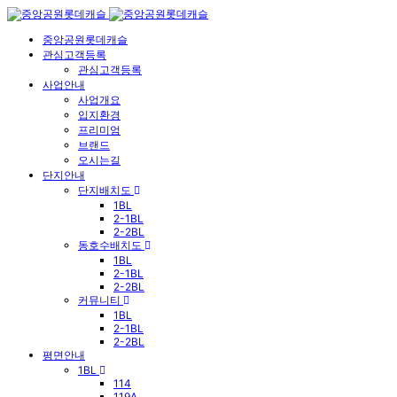
중앙공원롯데캐슬
관심고객등록
관심고객등록
사업안내
사업개요
입지환경
프리미엄
브랜드
오시는길
단지안내
단지배치도
1BL
2-1BL
2-2BL
동호수배치도
1BL
2-1BL
2-2BL
커뮤니티
1BL
2-1BL
2-2BL
평면안내
1BL
114
119A