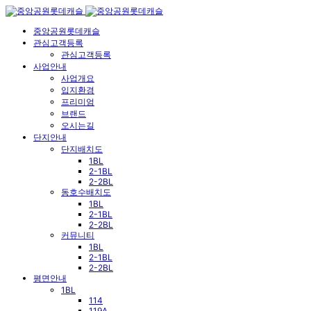
중앙공원롯데캐슬
관심고객등록
관심고객등록
사업안내
사업개요
입지환경
프리미엄
브랜드
오시는길
단지안내
단지배치도
1BL
2-1BL
2-2BL
동호수배치도
1BL
2-1BL
2-2BL
커뮤니티
1BL
2-1BL
2-2BL
평면안내
1BL
114
119A