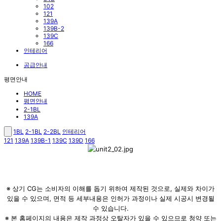
102
121
139A
139B-2
139C
166
인테리어
공급안내
평면안내
HOME
평면안내
2-1BL
139A
1BL
2-1BL
2-2BL
인테리어
121
139A
139B-1
139C
139D
166
※ 상기 CG는 소비자의 이해를 돕기 위하여 제작된 것으로, 실제와 차이가
있을 수 있으며, 면적 등 세부내용은 인허가 과정이나 실제 시공시 변경될
수 있습니다.
※ 본 홈페이지의 내용은 제작 과정상 오탈자가 있을 수 있으므로 청약 또는