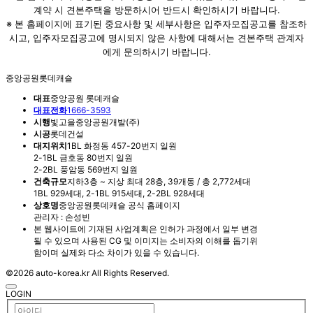
계약 시 견본주택을 방문하시어 반드시 확인하시기 바랍니다.
※ 본 홈페이지에 표기된 중요사항 및 세부사항은 입주자모집공고를 참조하
시고, 입주자모집공고에 명시되지 않은 사항에 대해서는 견본주택 관계자
에게 문의하시기 바랍니다.
중앙공원롯데캐슬
대표
중앙공원 롯데캐슬
대표전화
1666-3593
시행
빛고을중앙공원개발(주)
시공
롯데건설
대지위치
1BL 화정동 457-20번지 일원
2-1BL 금호동 80번지 일원
2-2BL 풍암동 569번지 일원
건축규모
지하3층 ~ 지상 최대 28층, 39개동 / 총 2,772세대
1BL 929세대, 2-1BL 915세대, 2-2BL 928세대
상호명
중앙공원롯데캐슬 공식 홈페이지
관리자 : 손성빈
본 웹사이트에 기재된 사업계획은 인허가 과정에서 일부 변경
될 수 있으며 사용된 CG 및 이미지는 소비자의 이해를 돕기위
함이며 실제와 다소 차이가 있을 수 있습니다.
©2026 auto-korea.kr All Rights Reserved.
LOGIN